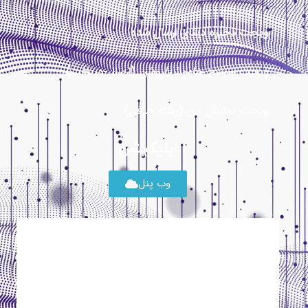
ویجت ذخیره دیتای ارسال شده
ویجت سوئیچ خاموش/روشن (ارسال-دریافت)
ویجت نمایش من (رشته حرفی)
اپلیکیشن
وب پنل