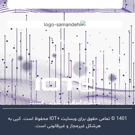
تماس با ما
91092089 021 | 09354923397
Info@iotplus.ir
پلتفرم ایرانی اینترنت اشیاء
1401 © تمامی حقوق برای وبسایت +IOT محفوظ است. کپی به
هرشکل غیرمجاز و غیرقانونی است.