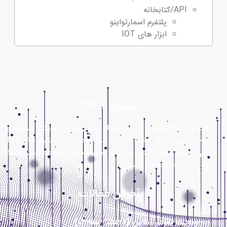
API/کتابخانه
پلتفرم اسمارتواینو
ابزار های IOT
پلتفرم + IOT
پلنفرم +IOT تلاش دارد تا با ایجاد بستری برای آموزش، طراحی و
ساخت نرم افزار و سخت افزار در جهت راه اندازی پلتفرم های IOT
گام بر دارد. سعی شده است که تمای خدمات و محصولات کاملا
بومی و ساخت داخل باشد.
آخرین مقالات
ویجت نمودار آنلاین (Online Chart)